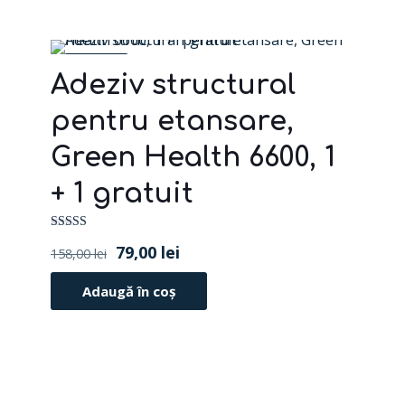
REDUCERI
Adeziv structural
pentru etansare,
Green Health 6600, 1
+ 1 gratuit
Evaluat la
Prețul
Prețul
79,00
lei
5.00
158,00
lei
din 5
inițial
curent
Adaugă în coș
a
este:
fost:
79,00 lei.
158,00 lei.