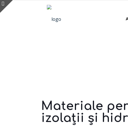
Materiale pe
izolații și hid