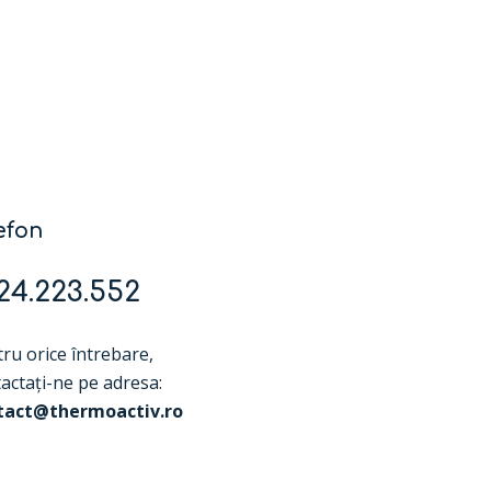
efon
24.223.552
ru orice întrebare,
actați-ne pe adresa:
tact@thermoactiv.ro