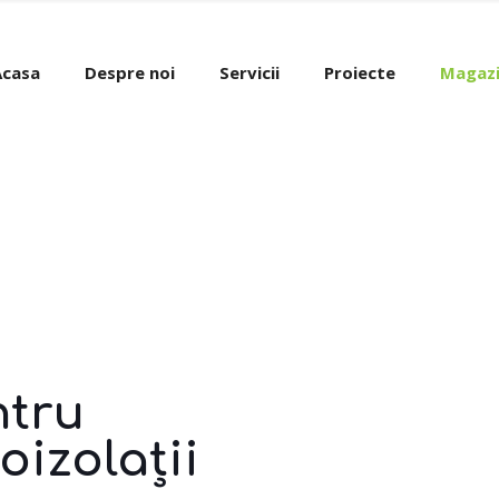
Acasa
Despre noi
Servicii
Proiecte
Magaz
ntru
roizolații