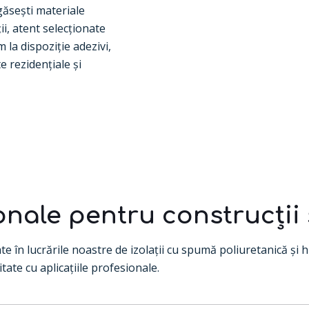
ăsești materiale
ii, atent selecționate
 la dispoziție adezivi,
te
rezidențiale și
ale pentru construcții și
te în lucrările noastre de izolații cu spumă poliuretanică și 
itate cu aplicațiile profesionale.