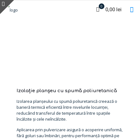
0
0,00 lei
Izolație planșeu cu spumă poliuretanică
Izolarea planșeului cu spumă poliuretanică creează o
barieră termică eficientă între nivelurile locuinței,
reducând transferul de temperatură între spațiile
încălzite și cele neîncălzite.
Aplicarea prin pulverizare asigură o acoperire uniformă,
fără goluri sau îmbinări, pentru performanță optimă pe